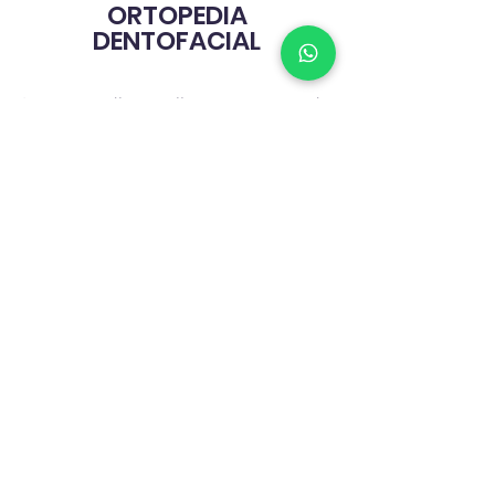
ORTOPEDIA
DENTOFACIAL
La ortopedia maxilar se encarga de
diagnosticar, prevenir y tratar las
deficiencias o excesos de
crecimientos en los maxilares. En
un gran porcentaje, este
tratamiento es realizado en niños,
se sugiere empezar a corta edad
entre los 4 y 5 años, ya que esto
permitirá un mayor éxito en el
tratamiento evitando
procedimientos de alta
complejidad a mayor edad.